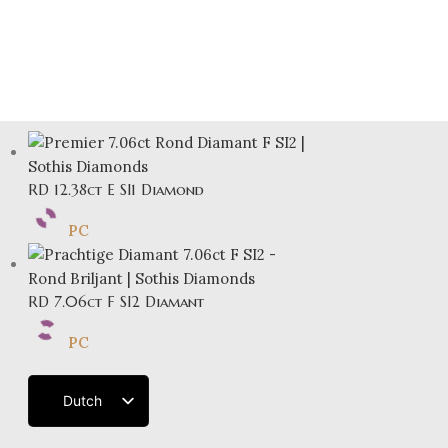
RD 12.38ct E SI1 Diamond
PC
RD 7.06ct F SI2 Diamant
PC
Dutch
English
French