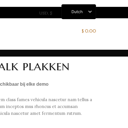
Dutch
English
French
German
ACT MET ONS OP
0
ITEMS
/
$
0.00
Italian
Spanish
balk plakken
schikbaar bij elke demo
em class fames vehicula nascetur nam tellus a
m inceptos mus rhoncus et accumsan
ehicula nascetur amet fermentum rutrum.