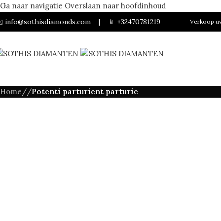
Ga naar navigatie
Overslaan naar hoofdinhoud
️
info@sothisdiamonds.com
|
📱
+32470781219
Verkoop uw
HOME
Home
/
/
Potenti parturient parturie