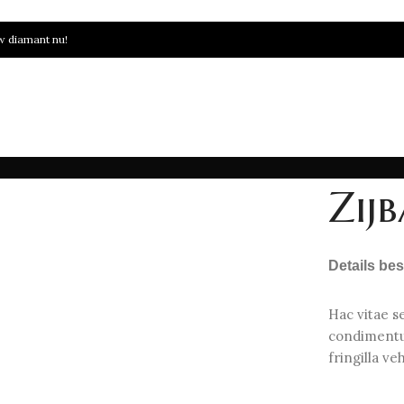
 diamant nu!
VERKOOP AAN ONS
BIJ ONS KOPEN
RESOURCE
OVER ONS
NEEM CONT
Zij
Details be
Hac vitae s
condimentu
fringilla v