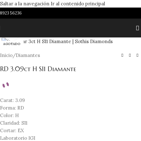
Saltar a la navegación
Ir al contenido principal
8923 56236
Haga clic para ampliar
AGOTADO
Inicio
/
Diamantes
RD 3.09ct H SI1 Diamante
Carat: 3.09
Forma: RD
Color: H
Claridad: SI1
Cortar: EX
Laboratorio IGI