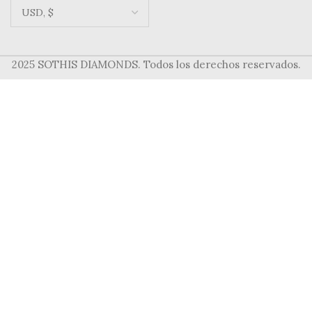
Dutch
German
Italian
2025 SOTHIS DIAMONDS. Todos los derechos reservados.
Tienda
Vende el tuyo
Utilizamos cookies para mejorar su experiencia de navegación
Buscar en
y ofrecerle un servicio seguro y transparente. Al continuar,
aceptas nuestra [Política de cookies].
Seguir leyendo
ACEPTE
RD 3.09ct H SI1 Diamante