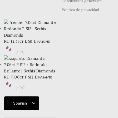
Condiciones generales
Política de privacidad
RD 12.38ct E SI1 Diamond
PC
RD 7.06ct F SI2 Diamante
PC
Spanish
English
French