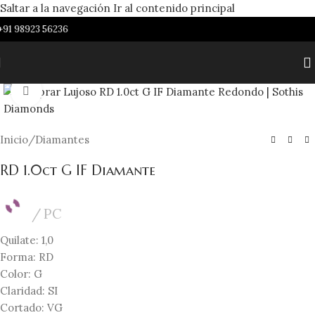
Saltar a la navegación
Ir al contenido principal
91 98923 56236
Haga clic para ampliar
Inicio
/
Diamantes
RD 1.0ct G IF Diamante
PC
Quilate: 1,0
Forma: RD
Color: G
Claridad: SI
Cortado: VG