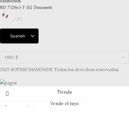
RD 7.06ct F SI2 Diamante
PC
Spanish
English
French
Dutch
German
Italian
2025 SOTHIS DIAMONDS. Todos los derechos reservados.
Tienda
Vende el tuyo
Utilizamos cookies para mejorar su experiencia de navegación
Buscar en
y ofrecerle un servicio seguro y transparente. Al continuar,
aceptas nuestra [Política de cookies].