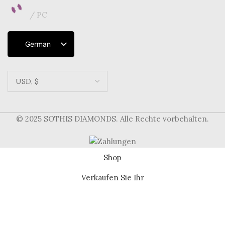
PC
German
English
French
Dutch
Italian
Spanish
© 2025 SOTHIS DIAMONDS. Alle Rechte vorbehalten.
Shop
Verkaufen Sie Ihr
Wir verwenden Cookies, um Ihr Surferlebnis zu verbessern
und einen sicheren, transparenten Service zu bieten. Wenn
Sie fortfahren, erklären Sie sich mit unserer [Cookie-