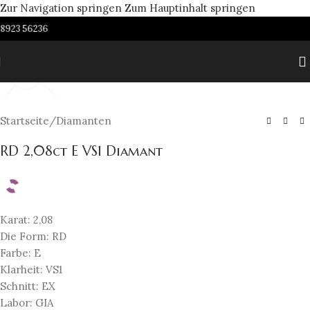
Zur Navigation springen
Zum Hauptinhalt springen
8923 56236
Zum Vergrößern anklicken
Startseite
/
Diamanten
RD 2,08ct E VS1 Diamant
Karat: 2,08
Die Form: RD
Farbe: E
Klarheit: VS1
Schnitt: EX
Labor: GIA