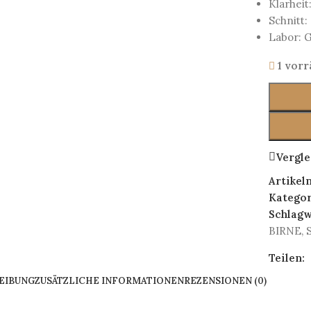
Klarheit:
Schnitt:
Labor: 
1 vorr
Vergle
Artike
Kategor
Schlagw
BIRNE
,
S
Teilen:
EIBUNG
ZUSÄTZLICHE INFORMATIONEN
REZENSIONEN (0)