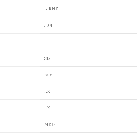
BIRNE
3.01
F
SI2
nan
EX
EX
MED