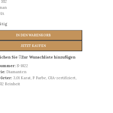
 SI2
 nan
GIA
ätig
IN DEN WARENKORB
JETZT KAUFEN
ichen Sie
Zur Wunschliste hinzufügen
lnummer:
S-1822
ie:
Diamanten
örter:
3,01 Karat
,
F Farbe
,
GIA-zertifiziert
,
I2 Reinheit