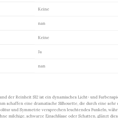
Keine
nan
Keine
Ja
nan
nd der Reinheit SI2 ist ein dynamisches Licht- und Farbenspie
m schaffen eine dramatische Silhouette, die durch eine sehr 
Politur und Symmetrie versprechen leuchtendes Funkeln, währe
ohne milchige, schwarze Einschlüsse oder Schatten, glänzt die