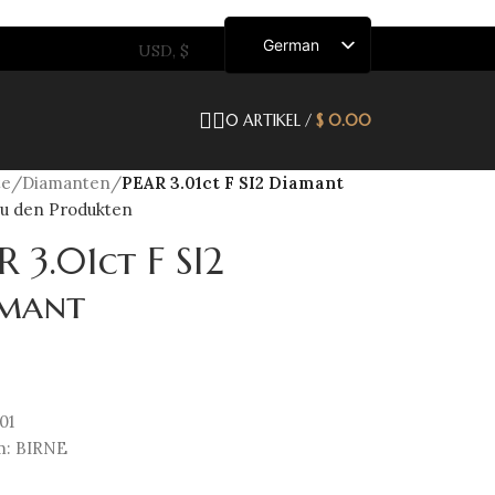
German
English
French
Dutch
0
ARTIKEL
/
$
0.00
Italian
Spanish
te
/
Diamanten
/
PEAR 3.01ct F SI2 Diamant
zu den Produkten
R 3.01ct F SI2
mant
01
m: BIRNE