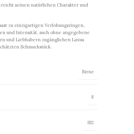
treicht seinen natürlichen Charakter und
passt zu einzigartigen Verlobungsringen,
ben und Intensität, auch ohne angegebene
lern und Liebhabern zugänglichen Luxus
eschätzten Schmuckstück.
Birne
F
SI2