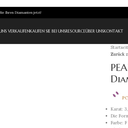
Sie Ihren Diamanten jetzt!
UNS VERKAUFEN
KAUFEN SIE BEI UNS
RESOURCE
ÜBER UNS
KONTAKT
Startsei
Zurück 
PEA
Dia
PC
Karat: 3,
Die For
Farbe: F