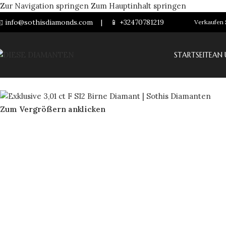
Zur Navigation springen
Zum Hauptinhalt springen
️
info@sothisdiamonds.com
|
📱
+32470781219
Verkaufen 
STARTSEITE
AN 
Zum Vergrößern anklicken