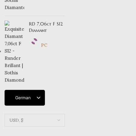
RD 7,06ct F SI2
Diamant
PC
German
English
French
Dutch
Italian
Spanish