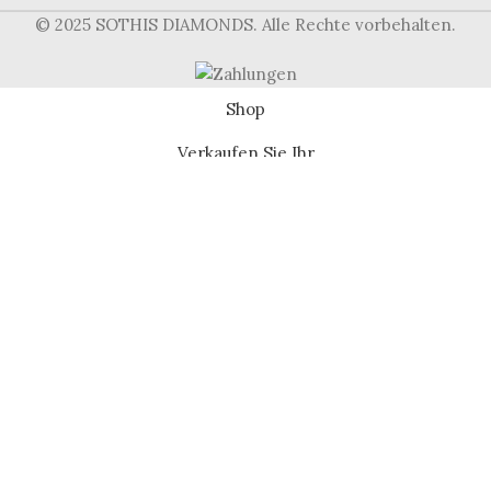
© 2025 SOTHIS DIAMONDS. Alle Rechte vorbehalten.
Shop
Verkaufen Sie Ihr
Wir verwenden Cookies, um Ihr Surferlebnis zu verbessern
und einen sicheren, transparenten Service zu bieten. Wenn
Sie fortfahren, erklären Sie sich mit unserer [Cookie-
Richtlinie] einverstanden.
Mehr Infos
AKZEPTIEREN
CUSHION 2,02ct Y I1 Diamant
PC
10 vorrätig